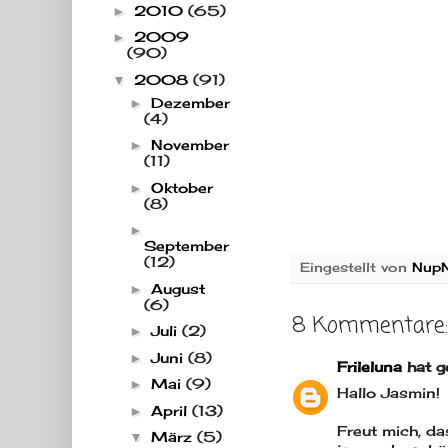
2010
(65)
►
2009
►
(90)
2008
(91)
▼
Dezember
►
(4)
November
►
(11)
Oktober
►
(8)
►
September
(12)
Eingestellt von
Nup
August
►
(6)
8 Kommentare:
Juli
(2)
►
Juni
(8)
►
Frileluna
hat g
Mai
(9)
►
Hallo Jasmin!
April
(13)
►
Freut mich, d
März
(5)
▼