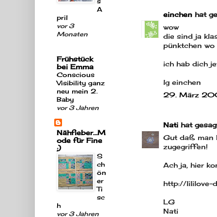
s
A
einchen
hat g
pril
vor 3
wow
Monaten
die sind ja klas
pünktchen wo m
Frühstück
ich hab dich je
bei Emma
Conscious
lg einchen
Visibility ganz
neu mein 2.
29. März 20
Baby
vor 3 Jahren
Nati
hat gesag
Nähfieber...M
Gut daß man N
ode für Fine
zugegriffen!
;)
S
ch
Ach ja, hier k
ön
er
http://lililov
Ti
sc
LG
h
Nati
vor 3 Jahren