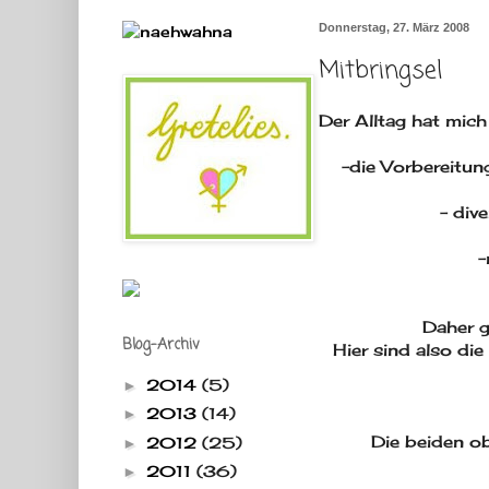
Donnerstag, 27. März 2008
Mitbringsel
Der Alltag hat mich 
-die Vorbereitu
- div
-
Daher g
Blog-Archiv
Hier sind also die 
2014
(5)
►
2013
(14)
►
Die beiden ob
2012
(25)
►
2011
(36)
►