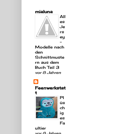
mialuna
All
es
Je
rs
ey
-
Modelle nach
den
Schnittmuste
rn aus dem
Buch Teil 3
vor 8 Jahren
Feenwerkstat
t
Pl
üs
ch
ig
es
Fa
ultier
vor 8 Jahren