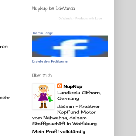
NupNup bei DaWanda
DaWanda - Products with Love
Jasmin Lange
ren
Erstelle dein Profilbanner
Über mich
NupNup
Landkreis Gifhorn,
 mehr
Germany
Jasmin - Kreativer
Kopf und Motor
vom Nähwahna, deinem
Stoffgeschäft in Wolfsburg.
Mein Profil vollständig