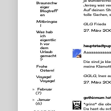
ja wunderschö
Braunschw
Jersey was ver
eiger
Auf deinen Sho
Blogtreff
tolle Sachen, 
en
Mitbringse
GLG Frieda
l
27. März 20
Was hab
ich
eigentlic
h vor
hauptstadtpup
dem
Urlaub
Aaaaaaaaaaaa
gemacht
?
Die sind ja kl
Frohe
meine Klamott
Ostern!
GGLG, Ines au
Voyage!
Voyage!
27. März 20
Februar
►
(7)
gothicmum
hat
Januar
►
(6)
*grins* die obe
Da hast du sch