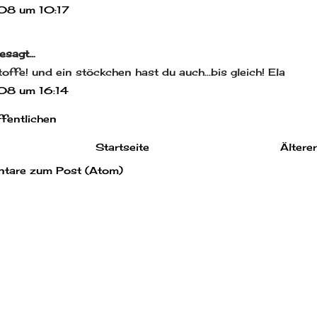
08 um 10:17
esagt…
offe! und ein stöckchen hast du auch...bis gleich! Ela
08 um 16:14
fentlichen
Startseite
Ältere
tare zum Post (Atom)