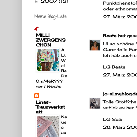
2007
(12)
►
Pünktchenstof
oder ethnomäss
Meine Blog-Liste
27. März 20
MILLI
Beate
hat ges
ZWERGENS
Ui so schöne S
CHÖN
Ganz tolle Far
A
Lt
Ich hab auch e
W
ei
LG Beate
Be
27. März 20
Rs
OmMeR???
vor 1 Woche
jo-si.myblog.d
Tolle Stöffche
Linas-
Traumwerkst
schick es her 
att
Ne
LG Susi
ue
28. März 20
s
au