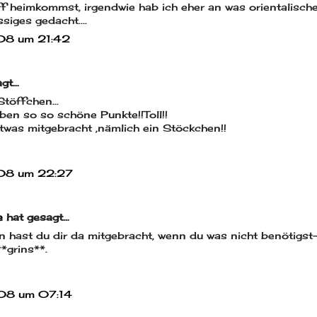
f heimkommst, irgendwie hab ich eher an was orientalisch
iges gedacht....
08 um 21:42
agt…
töffchen...
ben so so schöne Punkte!!Toll!!
twas mitgebracht ,nämlich ein Stöckchen!!
08 um 22:27
e
hat gesagt…
n hast du dir da mitgebracht, wenn du was nicht benötigst
**grins**.
08 um 07:14