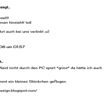
esagt…
se!!!!
an hinsieht! toll
tzt auch bei uns verlinkt ;o)
08 um 01:57
t…
eid nicht durch den PC spürt *grins* da hätte ich auch
ommt ein kleines Stöckchen geflogen:
e-design.blogspot.com/