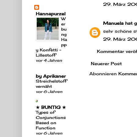
29. März 20
Hannapurzel
W
Manuela
hat g
er
bu
sehr schöne st
ng
29. März 20
Ha
pp
y Konfetti -
Kommentar veröf
Lillestoff
vor 4 Jahren
Neuerer Post
Abonnieren
Kommen
by Aprikaner
Streichelstoff
vernäht
vor 6 Jahren
★ BUNTIG ★
Types of
Conjunctions
Based on
Function
vor 6 Jahren