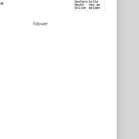
es
Follower
-