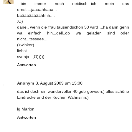
...bin immer noch neidisch...ich mein das
ernst....jaaaahhaaa...
bääääääääähhhh....
;O)
dane.. wenn die frau tausendschön 50 wírd ...ha dann gehn
wa einfach hin...gell..ob wa geladen sind oder
nicht...tssseee....
(zwinker)
liebst
svenja...;O)))))
Antworten
Anonym
3. August 2009 um 15:00
das ist doch ein wundervoller 40 geb geween;) alles schöne
Eindrücke und der Kuchen Wahnsinn;)
lg Marion
Antworten